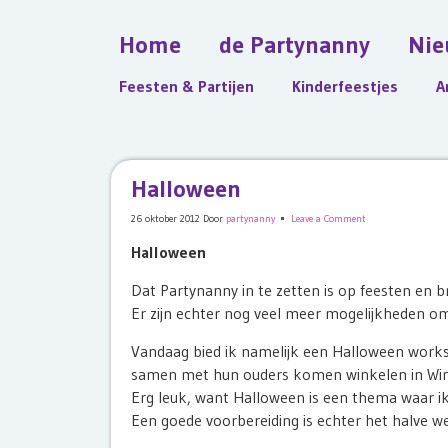
Home
de Partynanny
Nie
Feesten & Partijen
Kinderfeestjes
A
Halloween
26 oktober 2012
Door
partynanny
Leave a Comment
Halloween
Dat Partynanny in te zetten is op feesten en br
Er zijn echter nog veel meer mogelijkheden om
Vandaag bied ik namelijk een Halloween works
samen met hun ouders komen winkelen in Wink
Erg leuk, want Halloween is een thema waar i
Een goede voorbereiding is echter het halve w