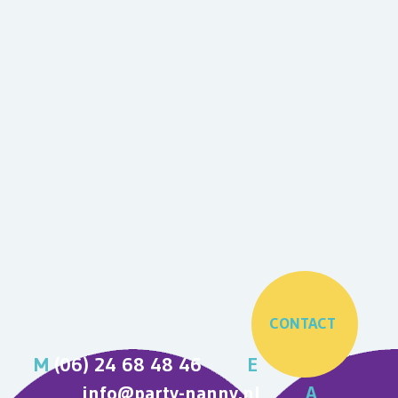
CONTACT
M
(06) 24 68 48 46
E
info@party-nanny.nl
A