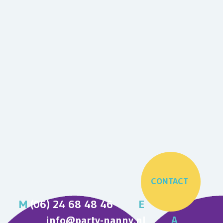
CONTACT
M
(06) 24 68 48 46
E
info@party-nanny.nl
A