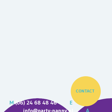
CONTACT
M
(06) 24 68 48 46
E
info@party-nanny.nl
A