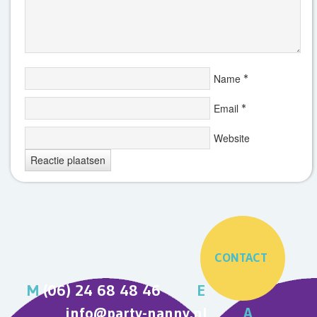
Name
*
Email
*
Website
CONTACT
M
(06) 24 68 48 46
E
info@party-nanny.nl
A