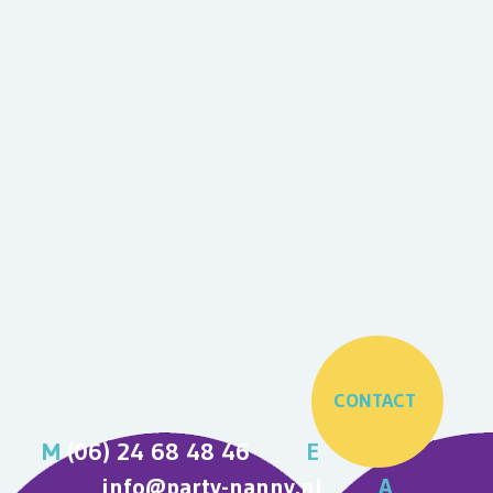
CONTACT
M
(06) 24 68 48 46
E
info@party-nanny.nl
A