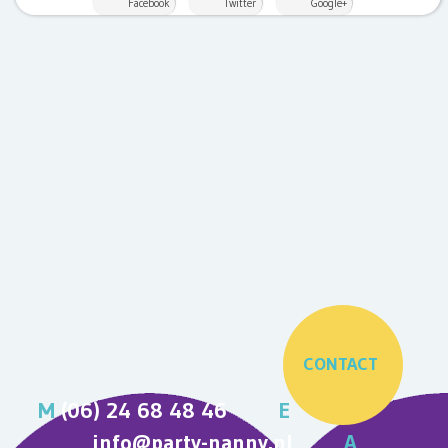
Facebook
Twitter
Google+
CONTACT
M
(06) 24 68 48 46
E
info@party-nanny.nl
A