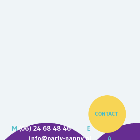
CONTACT
M
(06) 24 68 48 46
E
info@party-nanny.nl
A