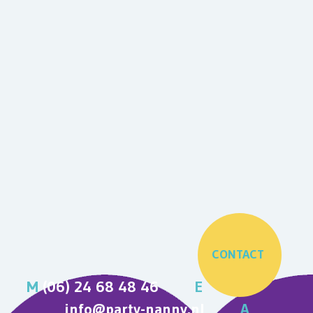
CONTACT
M
(06) 24 68 48 46
E
info@party-nanny.nl
A