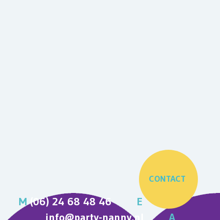
CONTACT
M
(06) 24 68 48 46
E
info@party-nanny.nl
A