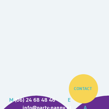
CONTACT
M
(06) 24 68 48 46
E
info@party-nanny.nl
A