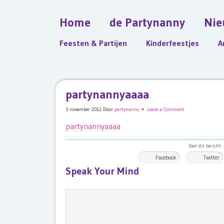
Home
de Partynanny
Nie
Feesten & Partijen
Kinderfeestjes
A
partynannyaaaa
3 november 2012
Door
partynanny
Leave a Comment
partynannyaaaa
Deel dit bericht:
Facebook
Twitter
Speak Your Mind